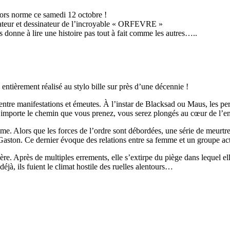
hors norme ce samedi 12 octobre !
teur et dessinateur de l’incroyable « ORFEVRE »
 donne à lire une histoire pas tout à fait comme les autres…..
ntièrement réalisé au stylo bille sur près d’une décennie !
if entre manifestations et émeutes. À l’instar de Blacksad ou Maus, les
u importe le chemin que vous prenez, vous serez plongés au cœur de l’e
ime. Alors que les forces de l’ordre sont débordées, une série de meurtr
 Gaston. Ce dernier évoque des relations entre sa femme et un groupe a
e. Après de multiples errements, elle s’extirpe du piège dans lequel elle
jà, ils fuient le climat hostile des ruelles alentours…