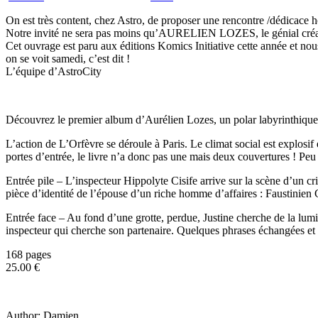
On est très content, chez Astro, de proposer une rencontre /dédicace 
Notre invité ne sera pas moins qu’AURELIEN LOZES, le génial créa
Cet ouvrage est paru aux éditions Komics Initiative cette année et nous
on se voit samedi, c’est dit !
L’équipe d’AstroCity
Découvrez le premier album d’Aurélien Lozes, un polar labyrinthique e
L’action de L’Orfèvre se déroule à Paris. Le climat social est explos
portes d’entrée, le livre n’a donc pas une mais deux couvertures ! Pe
Entrée pile – L’inspecteur Hippolyte Cisife arrive sur la scène d’un cr
pièce d’identité de l’épouse d’un riche homme d’affaires : Faustinien
Entrée face – Au fond d’une grotte, perdue, Justine cherche de la lumièr
inspecteur qui cherche son partenaire. Quelques phrases échangées et dé
168 pages
25.00 €
Author:
Damien