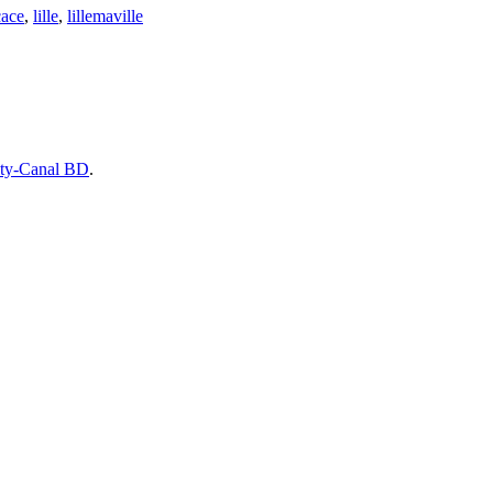
cace
,
lille
,
lillemaville
ity-Canal BD
.