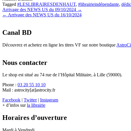
Tagged
#LESLIBRAIRESDENHAUT
,
#librairieindépendante
,
dédi
Navigation
Arrivage des NEWS US du 09/10/2024 →
← Arrivage des NEWS US du 16/10/2024
de
l’article
Canal BD
Découvrez et achetez en ligne les titres VF sur notre boutique
AstroC
Nous contacter
Le shop est situé au 74 rue de l’Hôpital Militaire, à Lille (59000).
Phone :
03 20 55 10 10
Mail : astrocity[at]astrocity.fr
Facebook
|
Twitter
|
Instagram
+ d’infos sur
la librairie
Horaires d’ouverture
Mardi à Vendredi