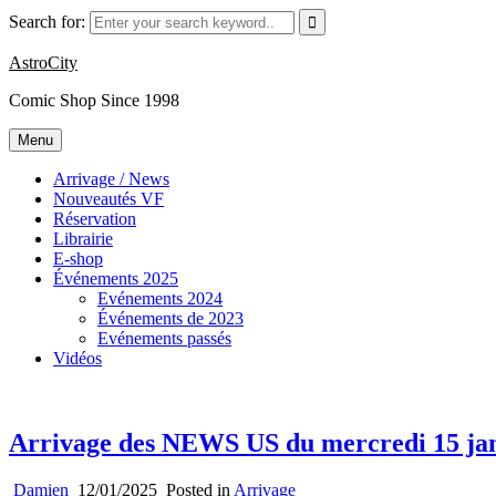
Skip
Search for:
to
content
AstroCity
Comic Shop Since 1998
Menu
Arrivage / News
Nouveautés VF
Réservation
Librairie
E-shop
Événements 2025
Evénements 2024
Événements de 2023
Evénements passés
Vidéos
Arrivage des NEWS US du mercredi 15 jan
Damien
12/01/2025
Posted in
Arrivage