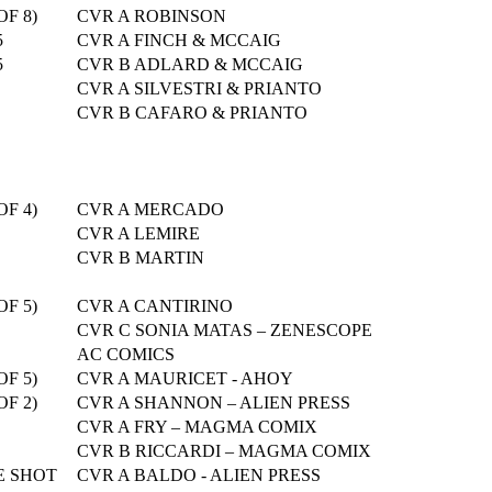
OF 8)
CVR A ROBINSON
5
CVR A FINCH & MCCAIG
5
CVR B ADLARD & MCCAIG
CVR A SILVESTRI & PRIANTO
CVR B CAFARO & PRIANTO
OF 4)
CVR A MERCADO
CVR A LEMIRE
CVR B MARTIN
OF 5)
CVR A CANTIRINO
CVR C SONIA MATAS – ZENESCOPE
AC COMICS
OF 5)
CVR A MAURICET - AHOY
OF 2)
CVR A SHANNON – ALIEN PRESS
CVR A FRY – MAGMA COMIX
CVR B RICCARDI – MAGMA COMIX
E SHOT
CVR A BALDO - ALIEN PRESS