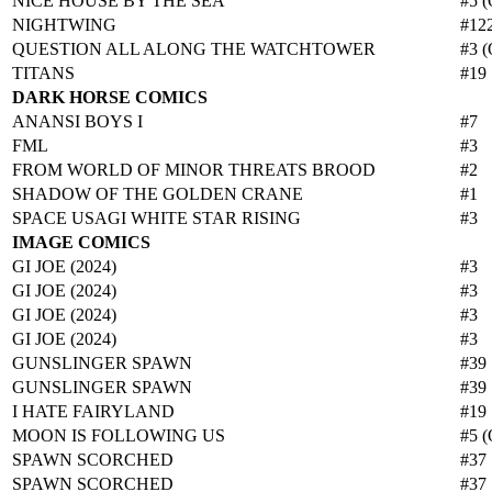
NICE HOUSE BY THE SEA
#5 (
NIGHTWING
#12
QUESTION ALL ALONG THE WATCHTOWER
#3 (
TITANS
#19
DARK HORSE COMICS
ANANSI BOYS I
#7
FML
#3
FROM WORLD OF MINOR THREATS BROOD
#2
SHADOW OF THE GOLDEN CRANE
#1
SPACE USAGI WHITE STAR RISING
#3
IMAGE COMICS
GI JOE (2024)
#3
GI JOE (2024)
#3
GI JOE (2024)
#3
GI JOE (2024)
#3
GUNSLINGER SPAWN
#39
GUNSLINGER SPAWN
#39
I HATE FAIRYLAND
#19
MOON IS FOLLOWING US
#5 (
SPAWN SCORCHED
#37
SPAWN SCORCHED
#37