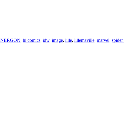
ENERGON
,
hi comics
,
idw
,
image
,
lille
,
lillemaville
,
marvel
,
spider-