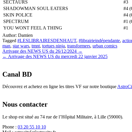
SECTAURS
#3
SHADOWMAN SOUL EATERS
#4 (
SKIN POLICE
#4 (
SPECTRUM
#1 (
YOU WONT FEEL A THING
#1
Author:
Damien
Tagged
#LESLIBRAIRESDENHAUT
,
#librairieindépendante
,
actio
man
,
star wars
,
tmnt
,
tortues ninja
,
transformers
,
urban comics
Navigation
Arrivage des NEWS US du 26/12/2024 →
← Arrivage des NEWS US du mercredi 22 janvier 2025
de
l’article
Canal BD
Découvrez et achetez en ligne les titres VF sur notre boutique
AstroC
Nous contacter
Le shop est situé au 74 rue de l’Hôpital Militaire, à Lille (59000).
Phone :
03 20 55 10 10