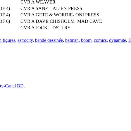
CVR A WEAVER
OF 4)
CVR A SANZ – ALIEN PRESS
OF 4)
CVR A GETE & WORDIE- ONI PRESS
OF 6)
CVR A DAVE CHISHOLM- MAD CAVE
CVR A JOCK – DSTLRY
n figures
,
astrocity
,
bande dessinée
,
batman
,
boom
,
comics
,
dynamite
,
ity-Canal BD
.