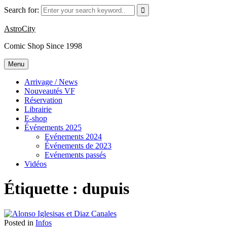
Skip
Search for:
to
content
AstroCity
Comic Shop Since 1998
Menu
Arrivage / News
Nouveautés VF
Réservation
Librairie
E-shop
Événements 2025
Evénements 2024
Événements de 2023
Evénements passés
Vidéos
Étiquette :
dupuis
Posted in
Infos